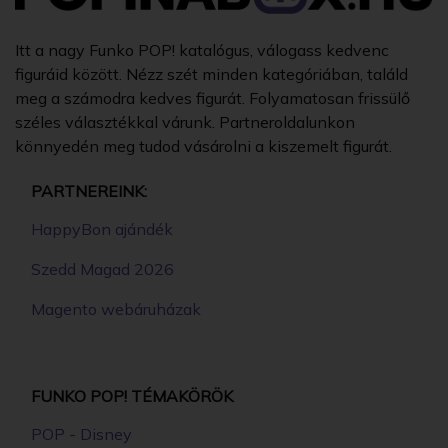
FUNKO - DISNEY VAIANA MOANA 3 MOANA
WITH HEART OF TEFITI GYŰJTŐI VINYL
KARAKTER
6890 Ft
RÉSZLETEK