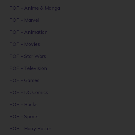
FUNKO - DISNEY PRINCESS MULAN GYŰJTŐI
VINYL KARAKTER
6890 Ft
RÉSZLETEK