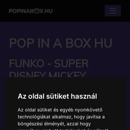
POP IN A BOX HU
FUNKO - SUPER
DISNEY MICKEY
MOUSE PUMPKIN
Az oldal sütiket használ
15CM GYŰJTŐI VINYL
Az oldal sütiket és egyéb nyomkövető
KARAKTER
technológiákat alkalmaz, hogy javítsa a
böngészési élményét, azzal hogy
Márka:
Funko