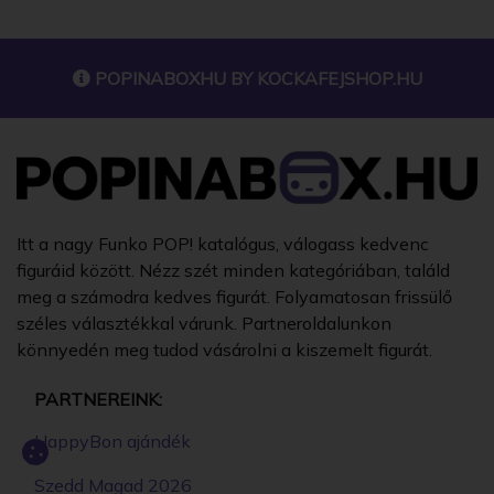
POPINABOXHU BY
KOCKAFEJSHOP.HU
Itt a nagy Funko POP! katalógus, válogass kedvenc
figuráid között. Nézz szét minden kategóriában, találd
meg a számodra kedves figurát. Folyamatosan frissülő
széles választékkal várunk. Partneroldalunkon
könnyedén meg tudod vásárolni a kiszemelt figurát.
PARTNEREINK:
HappyBon ajándék
Szedd Magad 2026