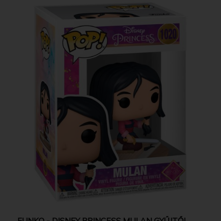
FUNKO - DISNEY PRINCESS MULAN GYŰJTŐI