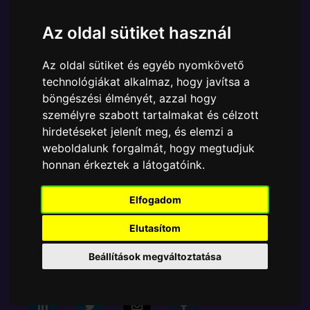
Márka:
Funko
Az oldal sütiket használ
Cikkszám:
889698620925
Elérhetőség:
Készlethiány
Az oldal sütiket és egyéb nyomkövető
Ára:
25990 Ft
technológiákat alkalmaz, hogy javítsa a
A Funko POP - Disney egyik népszerű terméke a
böngészési élményét, azzal hogy
Funko POP - Disney - Advent Calendar Classic
személyre szabott tartalmakat és célzott
Disney 2022 adventi kalendárium figura, amely
hirdetéseket jelenít meg, és elemzi a
ablakos csomagolásban azaz - POP In a Box - várja
weboldalunk forgalmát, hogy megtudjuk
új gazdáját.
honnan érkeztek a látogatóink.
A termék sajnos nem elérhető, nézd meg
Elfogadom
MÁSOK MIT VESZNEK
Elutasítom
Beállítások megváltoztatása
Tetszik? Osszd meg másokkal!