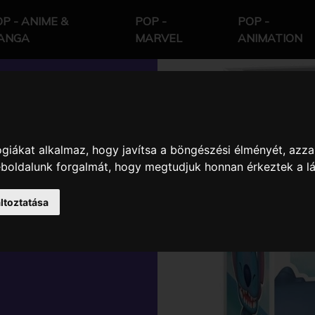
P - ANIME &
POP -
POP -
ANGA
MARVEL
ANIMATION
giákat alkalmaz, hogy javítsa a böngészési élményét, azza
- LILO AND
weboldalunk forgalmát, hogy megtudjuk honnan érkeztek a l
 UKELELE
ltoztatása