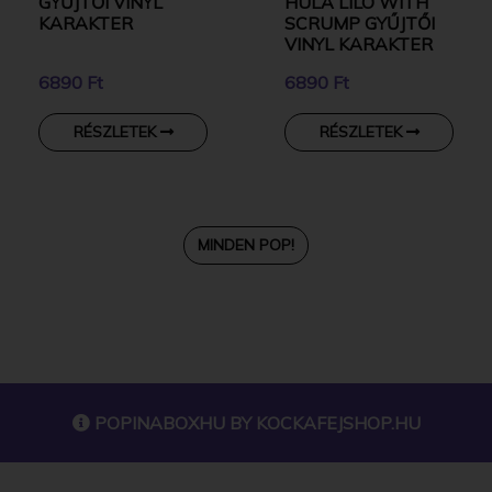
GYŰJTŐI VINYL
HULA LILO WITH
KARAKTER
SCRUMP GYŰJTŐI
VINYL KARAKTER
6890 Ft
6890 Ft
RÉSZLETEK
RÉSZLETEK
MINDEN POP!
POPINABOXHU BY
KOCKAFEJSHOP.HU