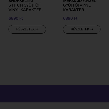
SNORKELING
MERMAID ANGEL
STITCH GYŰJTŐI
GYŰJTŐI VINYL
VINYL KARAKTER
KARAKTER
6890 Ft
6890 Ft
RÉSZLETEK
RÉSZLETEK