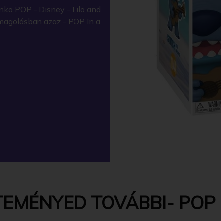
nko POP - Disney - Lilo and
somagolásban azaz - POP In a
EMÉNYED TOVÁBBI- POP -