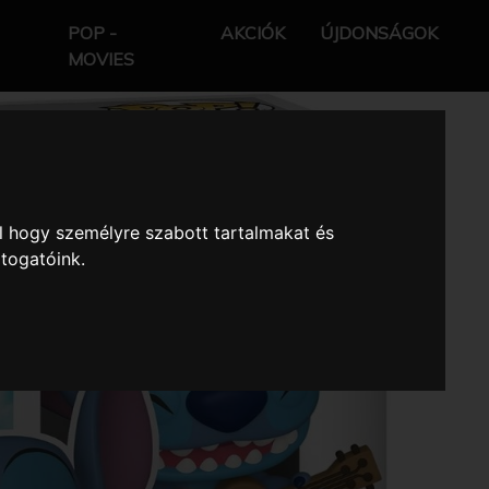
POP -
AKCIÓK
ÚJDONSÁGOK
MOVIES
l hogy személyre szabott tartalmakat és
átogatóink.