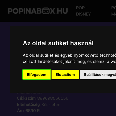
POP -
PO
DISNEY
M
POP IN A BOX HU
Az oldal sütiket használ
Az oldal sütiket és egyéb nyomkövető technoló
FUNKO POP - DISNEY 
célzott hirdetéseket jelenít meg, és elemzi a 
STITCH STITCH WITH
Elfogadom
Elutasítom
Beállítások megvá
FIGURA
Márka:
Funko
Cikkszám:
889698556156
Elérhetőség:
Készleten
Ára:
6890 Ft