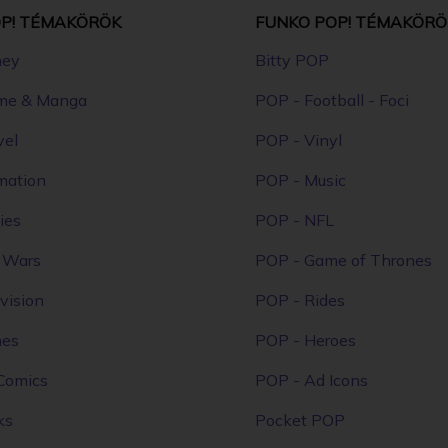
P! TÉMAKÖRÖK
FUNKO POP! TÉMAKÖRÖ
ney
Bitty POP
me & Manga
POP - Football - Foci
vel
POP - Vinyl
mation
POP - Music
ies
POP - NFL
r Wars
POP - Game of Thrones
vision
POP - Rides
mes
POP - Heroes
Comics
POP - Ad Icons
ks
Pocket POP