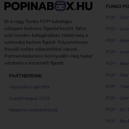
FUNKO PO
POP - Dis
Itt a nagy Funko POP! katalógus,
válogass kedvenc figuráid között. Nézz
POP - Ani
szét minden kategóriában, találd meg a
POP - Mar
számodra kedves figurát. Folyamatosan
frissülő széles választékkal várunk.
POP - Ani
Partneroldalunkon könnyedén meg tudod
vásárolni a kiszemelt figurát.
POP - Mov
POP - Sta
PARTNEREINK:
POP - Tele
HappyBon ajándék
POP - Ga
Szedd Magad 2026
POP - DC 
Magento webáruházak
POP - Roc