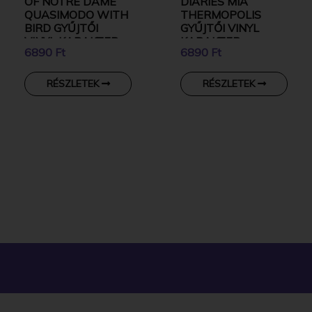
OF NOTRE DAME
DIARIES MIA
QUASIMODO WITH
THERMOPOLIS
BIRD GYŰJTŐI
GYŰJTŐI VINYL
VINYL KARAKTER
KARAKTER
6890 Ft
6890 Ft
RÉSZLETEK
RÉSZLETEK