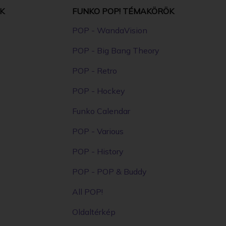
K
FUNKO POP! TÉMAKÖRÖK
POP - WandaVision
POP - Big Bang Theory
POP - Retro
POP - Hockey
Funko Calendar
POP - Various
POP - History
POP - POP & Buddy
All POP!
Oldaltérkép