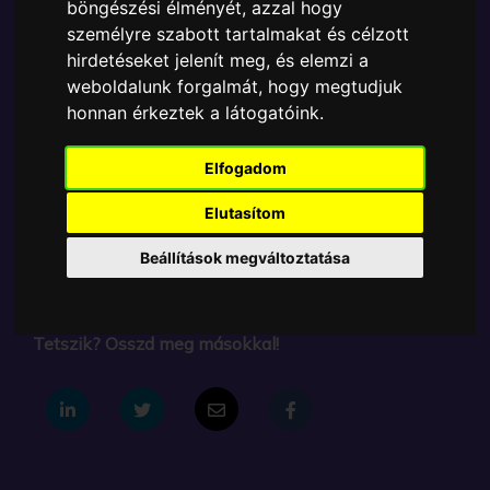
böngészési élményét, azzal hogy
Cikkszám:
889698656092
személyre szabott tartalmakat és célzott
Elérhetőség:
Készleten
hirdetéseket jelenít meg, és elemzi a
Ára:
6890 Ft
weboldalunk forgalmát, hogy megtudjuk
A Funko POP - Game of Thrones egyik népszerű
honnan érkeztek a látogatóink.
terméke a Funko - Game of Thrones House of the
Dragon Corlys Velaryon gyűjtői vinyl karakter, amely
Elfogadom
ablakos csomagolásban azaz - POP In a Box - várja
új gazdáját.
Elutasítom
Beállítások megváltoztatása
TOVÁBB A VÁSÁRLÁSRA
Tetszik? Osszd meg másokkal!