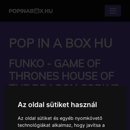
POP IN A BOX HU
FUNKO - GAME OF
THRONES HOUSE OF
THE DRAGON CORLYS
VELARYON GYŰJTŐI
Az oldal sütiket használ
VINYL KARAKTER
Az oldal sütiket és egyéb nyomkövető
technológiákat alkalmaz, hogy javítsa a
Márka:
Funko