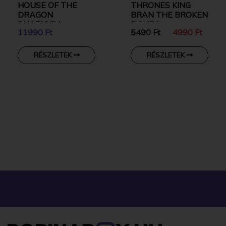
HOUSE OF THE
THRONES KING
DRAGON
BRAN THE BROKEN
RHAENYRA
FIGURA
11990 Ft
5490 Ft
4990 Ft
TARGARYEN
EXCLUSIVE
GYŰJTŐI VINYL
RÉSZLETEK
RÉSZLETEK
KARAKTER