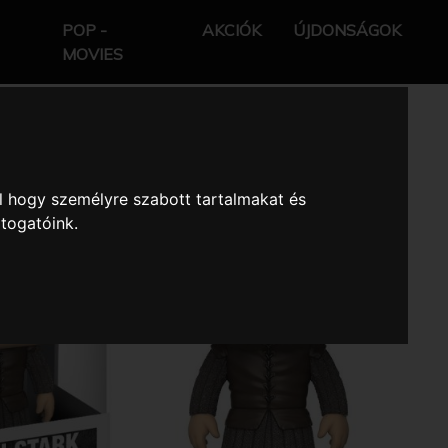
POP -
AKCIÓK
ÚJDONSÁGOK
MOVIES
l hogy személyre szabott tartalmakat és
átogatóink.