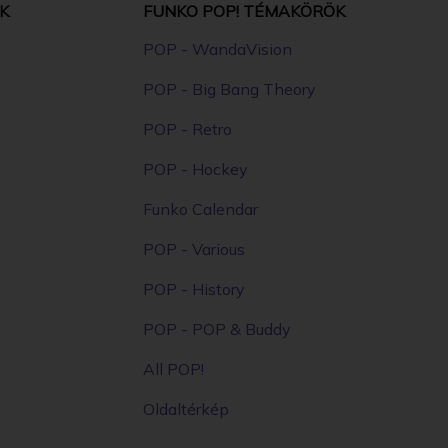
K
FUNKO POP! TÉMAKÖRÖK
POP - WandaVision
POP - Big Bang Theory
POP - Retro
POP - Hockey
Funko Calendar
POP - Various
POP - History
POP - POP & Buddy
All POP!
Oldaltérkép