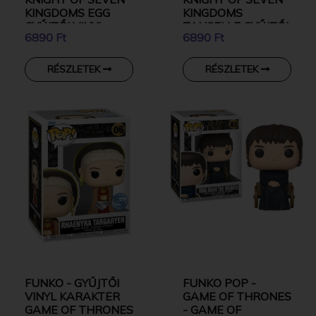
KINGDOMS EGG
KINGDOMS
GYŰJTŐI VINYL
TANSELLE GYŰJTŐI
6890 Ft
6890 Ft
KARAKTER
VINYL KARAKTER
RÉSZLETEK
RÉSZLETEK
FUNKO - GYŰJTŐI
FUNKO POP -
VINYL KARAKTER
GAME OF THRONES
GAME OF THRONES
- GAME OF