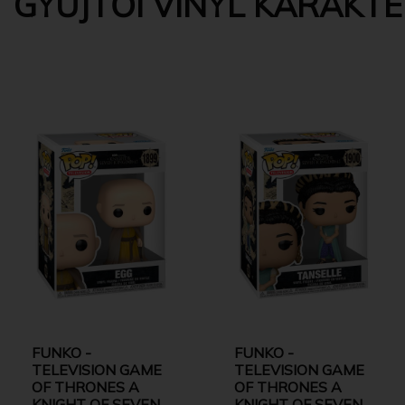
GYŰJTŐI VINYL KARAKT
FUNKO -
FUNKO -
TELEVISION GAME
TELEVISION GAME
OF THRONES A
OF THRONES A
KNIGHT OF SEVEN
KNIGHT OF SEVEN