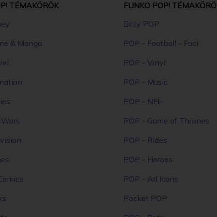
P! TÉMAKÖRÖK
FUNKO POP! TÉMAKÖRÖ
ney
Bitty POP
me & Manga
POP - Football - Foci
vel
POP - Vinyl
mation
POP - Music
ies
POP - NFL
r Wars
POP - Game of Thrones
vision
POP - Rides
mes
POP - Heroes
Comics
POP - Ad Icons
ks
Pocket POP