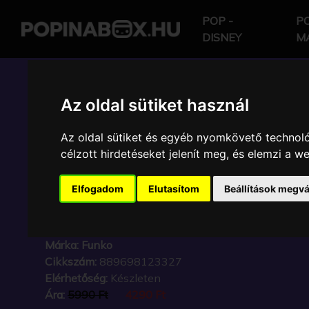
POP -
PO
DISNEY
M
POP IN A BOX HU
Az oldal sütiket használ
Az oldal sütiket és egyéb nyomkövető technoló
FUNKO POP - GAME 
célzott hirdetéseket jelenít meg, és elemzi a 
- GAME OF THRONES 
Elfogadom
Elutasítom
Beállítások megvá
FIGURA
Márka:
Funko
Cikkszám:
889698123327
Elérhetőség:
Készleten
Ára:
5990 Ft
4290 Ft