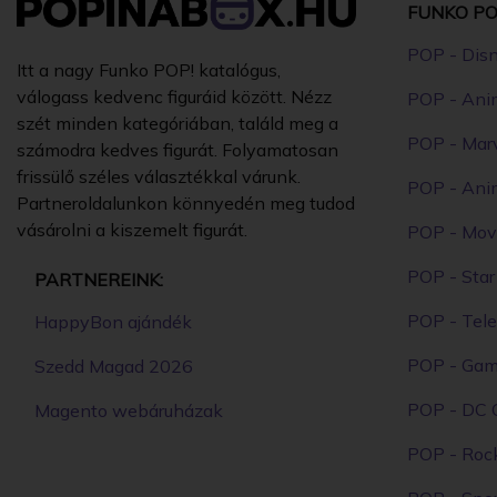
FUNKO PO
POP - Dis
Itt a nagy Funko POP! katalógus,
válogass kedvenc figuráid között. Nézz
POP - Ani
szét minden kategóriában, találd meg a
POP - Mar
számodra kedves figurát. Folyamatosan
frissülő széles választékkal várunk.
POP - Ani
Partneroldalunkon könnyedén meg tudod
vásárolni a kiszemelt figurát.
POP - Mov
POP - Sta
PARTNEREINK:
POP - Tele
HappyBon ajándék
POP - Ga
Szedd Magad 2026
POP - DC 
Magento webáruházak
POP - Roc