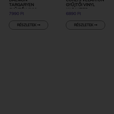
TARGARYEN
GYŰJTŐI VINYL
GYŰJTŐI VINYL
KARAKTER
7990 Ft
6890 Ft
KARAKTER
RÉSZLETEK
RÉSZLETEK