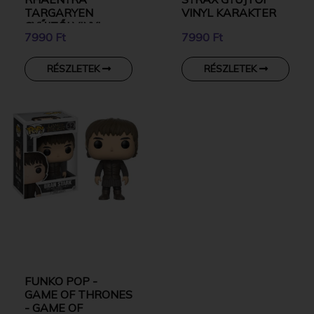
TARGARYEN
VINYL KARAKTER
GYŰJTŐI VINYL
7990 Ft
7990 Ft
KARAKTER
RÉSZLETEK
RÉSZLETEK
FUNKO POP -
GAME OF THRONES
- GAME OF