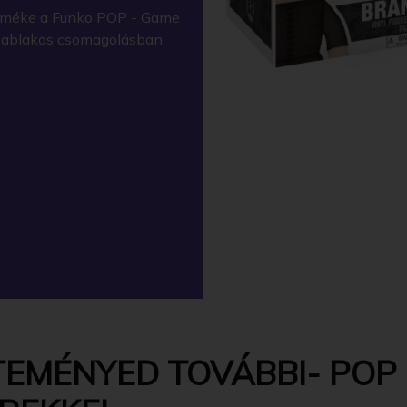
erméke a Funko POP - Game
y ablakos csomagolásban
TEMÉNYED TOVÁBBI- POP 