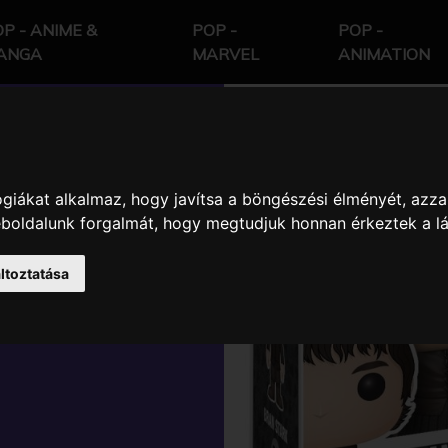
P - ANIME &
POP -
POP -
ANGA
MARVEL
ANIMATION
giákat alkalmaz, hogy javítsa a böngészési élményét, azza
OF THRONES
weboldalunk forgalmát, hogy megtudjuk honnan érkeztek a l
BRAN ES
ltoztatása