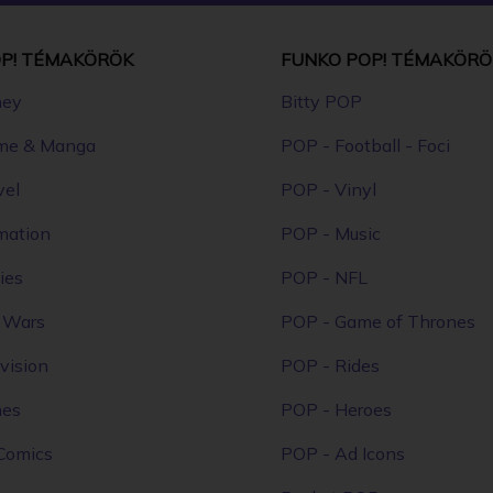
P! TÉMAKÖRÖK
FUNKO POP! TÉMAKÖRÖ
ney
Bitty POP
me & Manga
POP - Football - Foci
vel
POP - Vinyl
mation
POP - Music
ies
POP - NFL
r Wars
POP - Game of Thrones
vision
POP - Rides
mes
POP - Heroes
Comics
POP - Ad Icons