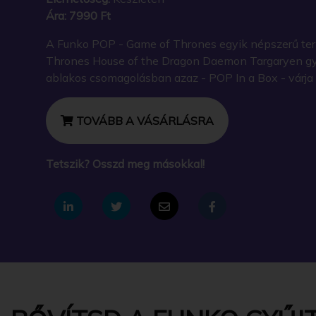
Ára:
7990 Ft
A Funko POP - Game of Thrones egyik népszerű te
Thrones House of the Dragon Daemon Targaryen gyűj
ablakos csomagolásban azaz - POP In a Box - várja ú
TOVÁBB A VÁSÁRLÁSRA
Tetszik? Osszd meg másokkal!