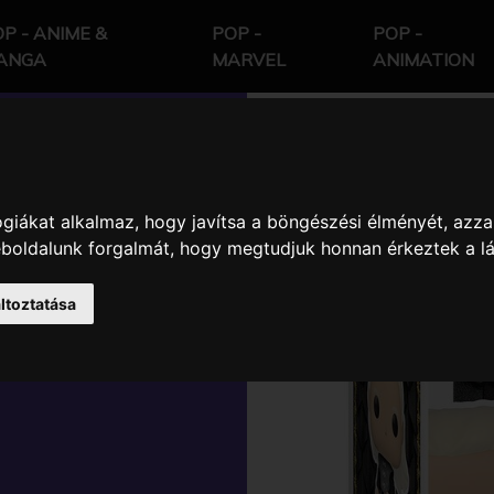
P - ANIME &
POP -
POP -
ANGA
MARVEL
ANIMATION
giákat alkalmaz, hogy javítsa a böngészési élményét, azza
HRONES
weboldalunk forgalmát, hogy megtudjuk honnan érkeztek a l
ON
ltoztatása
GYŰJTŐI