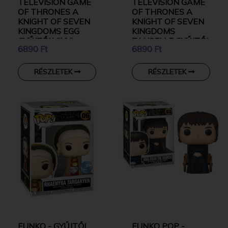
TELEVISION GAME
TELEVISION GAME
OF THRONES A
OF THRONES A
KNIGHT OF SEVEN
KNIGHT OF SEVEN
KINGDOMS EGG
KINGDOMS
GYŰJTŐI VINYL
TANSELLE GYŰJTŐI
6890 Ft
6890 Ft
KARAKTER
VINYL KARAKTER
RÉSZLETEK
RÉSZLETEK
FUNKO - GYŰJTŐI
FUNKO POP -