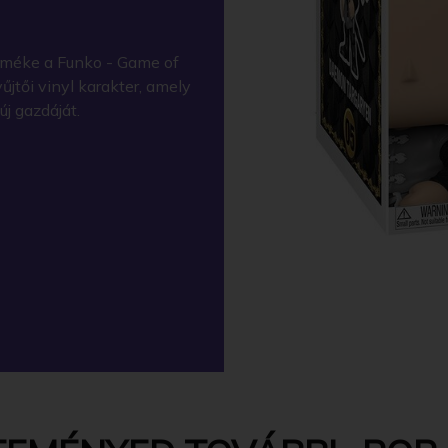
rméke a Funko - Game of
tői vinyl karakter, amely
j gazdáját.