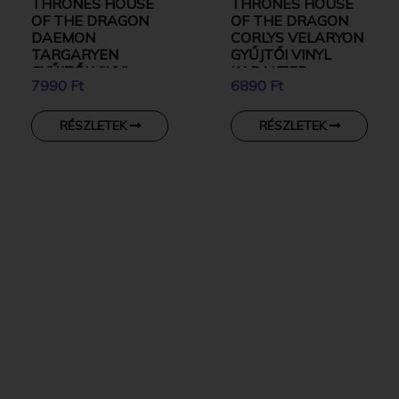
THRONES HOUSE
THRONES HOUSE
OF THE DRAGON
OF THE DRAGON
DAEMON
CORLYS VELARYON
TARGARYEN
GYŰJTŐI VINYL
GYŰJTŐI VINYL
KARAKTER
7990 Ft
6890 Ft
KARAKTER
RÉSZLETEK
RÉSZLETEK