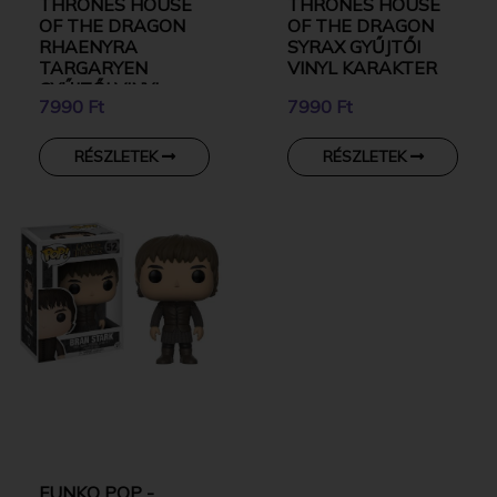
THRONES HOUSE
THRONES HOUSE
OF THE DRAGON
OF THE DRAGON
RHAENYRA
SYRAX GYŰJTŐI
TARGARYEN
VINYL KARAKTER
GYŰJTŐI VINYL
7990 Ft
7990 Ft
KARAKTER
RÉSZLETEK
RÉSZLETEK
FUNKO POP -