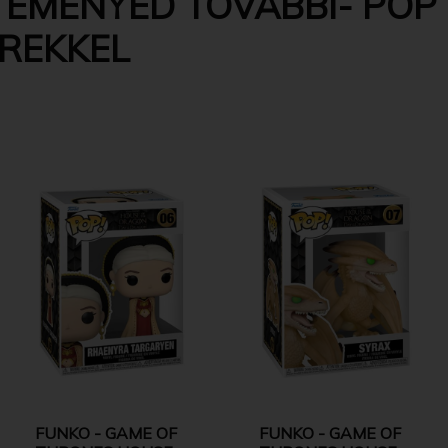
TEMÉNYED TOVÁBBI- POP 
EREKKEL
FUNKO - GAME OF
FUNKO - GAME OF