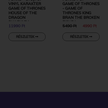
VINYL KARAKTER
GAME OF THRONES
GAME OF THRONES
- GAME OF
HOUSE OF THE
THRONES KING
DRAGON
BRAN THE BROKEN
RHAENYRA
FIGURA
11990 Ft
5490 Ft
4990 Ft
TARGARYEN
EXCLUSIVE
GYŰJTŐI VINYL
RÉSZLETEK
RÉSZLETEK
KARAKTER