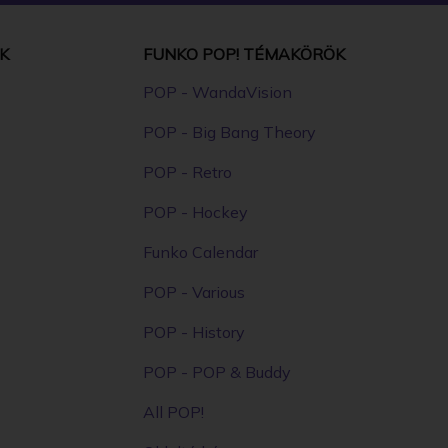
K
FUNKO POP! TÉMAKÖRÖK
POP - WandaVision
POP - Big Bang Theory
POP - Retro
POP - Hockey
Funko Calendar
POP - Various
POP - History
POP - POP & Buddy
All POP!