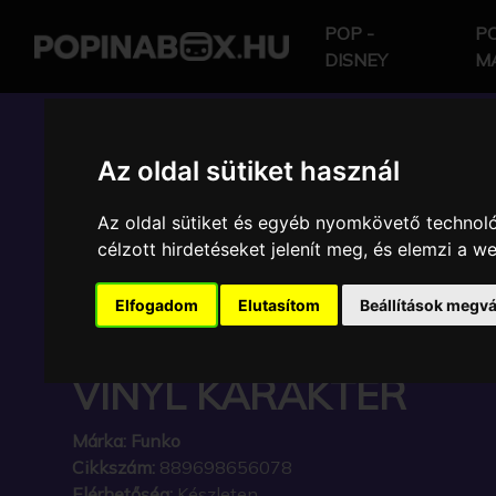
POP -
PO
DISNEY
M
POP IN A BOX HU
Az oldal sütiket használ
Az oldal sütiket és egyéb nyomkövető technoló
FUNKO - GAME OF T
célzott hirdetéseket jelenít meg, és elemzi a 
HOUSE OF THE DRAG
Elfogadom
Elutasítom
Beállítások megvá
DAEMON TARGARYEN 
VINYL KARAKTER
Márka:
Funko
Cikkszám:
889698656078
Elérhetőség:
Készleten