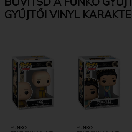
BŐVÍTSD A FUNKO GYŰJ
GYŰJTŐI VINYL KARAKT
FUNKO -
FUNKO -