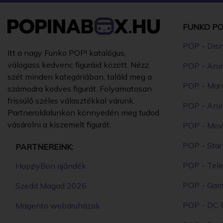
FUNKO PO
POP - Dis
Itt a nagy Funko POP! katalógus,
válogass kedvenc figuráid között. Nézz
POP - Ani
szét minden kategóriában, találd meg a
POP - Mar
számodra kedves figurát. Folyamatosan
frissülő széles választékkal várunk.
POP - Ani
Partneroldalunkon könnyedén meg tudod
vásárolni a kiszemelt figurát.
POP - Mov
POP - Sta
PARTNEREINK:
POP - Tele
HappyBon ajándék
POP - Ga
Szedd Magad 2026
POP - DC 
Magento webáruházak