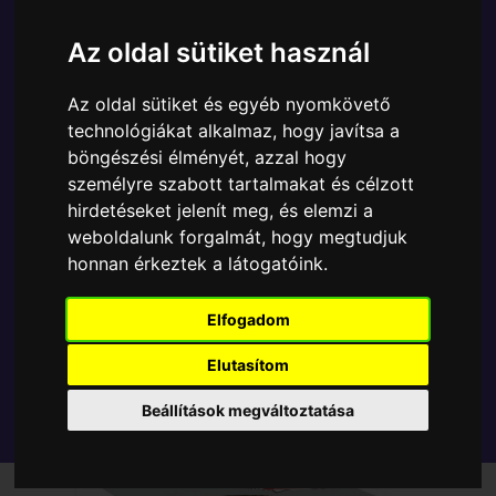
A Funko POP - Rocks egyik népszerű terméke a
Funko - BTS V gyűjtői vinyl karakter, amely ablakos
Az oldal sütiket használ
csomagolásban azaz - POP In a Box - várja új
gazdáját.
Az oldal sütiket és egyéb nyomkövető
technológiákat alkalmaz, hogy javítsa a
A termék sajnos nem elérhető, nézd meg
böngészési élményét, azzal hogy
személyre szabott tartalmakat és célzott
MÁSOK MIT VESZNEK
hirdetéseket jelenít meg, és elemzi a
weboldalunk forgalmát, hogy megtudjuk
Tetszik? Osszd meg másokkal!
honnan érkeztek a látogatóink.
Elfogadom
Elutasítom
Beállítások megváltoztatása