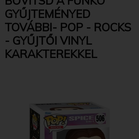
BŐVÍTSD A FUNKO
GYŰJTEMÉNYED
TOVÁBBI- POP - ROCKS
- GYŰJTŐI VINYL
KARAKTEREKKEL