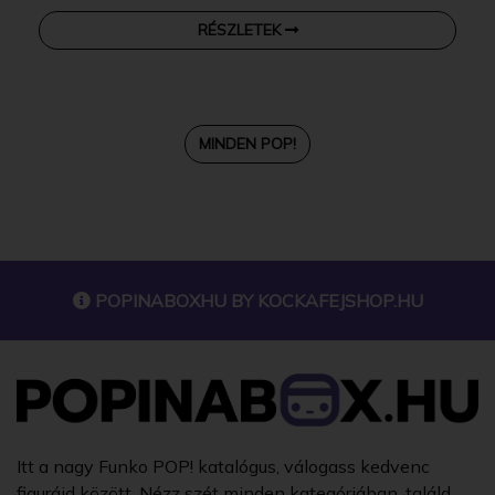
RÉSZLETEK
MINDEN POP!
POPINABOXHU BY
KOCKAFEJSHOP.HU
Itt a nagy Funko POP! katalógus, válogass kedvenc
figuráid között. Nézz szét minden kategóriában, találd