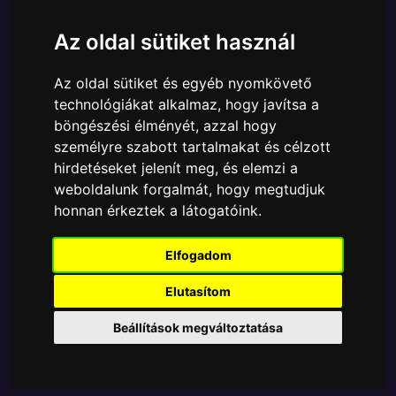
Cikkszám:
889698804875
Elérhetőség:
Készleten
Az oldal sütiket használ
Ára:
6890 Ft
Az oldal sütiket és egyéb nyomkövető
A Funko POP - Rocks egyik népszerű terméke a
technológiákat alkalmaz, hogy javítsa a
Funko - Music & Rocks Iron Maiden Cyborg Eddie
böngészési élményét, azzal hogy
gyűjtői vinyl karakter, amely ablakos csomagolásban
személyre szabott tartalmakat és célzott
azaz - POP In a Box - várja új gazdáját.
hirdetéseket jelenít meg, és elemzi a
weboldalunk forgalmát, hogy megtudjuk
TOVÁBB A VÁSÁRLÁSRA
honnan érkeztek a látogatóink.
Tetszik? Osszd meg másokkal!
Elfogadom
Elutasítom
Beállítások megváltoztatása