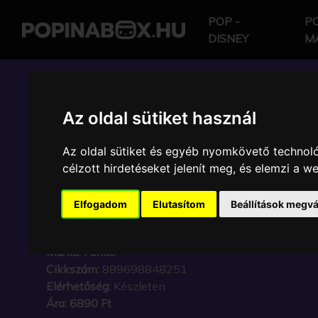
POP -
PO
DISNEY
M
POP IN A BOX HU
Az oldal sütiket használ
Az oldal sütiket és egyéb nyomkövető technoló
FUNKO - MUSIC & RO
célzott hirdetéseket jelenít meg, és elemzi a 
SHAKIRA SUPER BOW
Elfogadom
Elutasítom
Beállítások megvá
VINYL KARAKTER
Márka:
Funko
Cikkszám:
889698848251
Elérhetőség:
Készleten
Ára:
6890 Ft