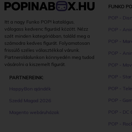
FUNKO PO
POP - Dis
Itt a nagy Funko POP! katalógus,
válogass kedvenc figuráid között. Nézz
POP - Ani
szét minden kategóriában, találd meg a
POP - Mar
számodra kedves figurát. Folyamatosan
frissülő széles választékkal várunk.
POP - Ani
Partneroldalunkon könnyedén meg tudod
vásárolni a kiszemelt figurát.
POP - Mov
POP - Sta
PARTNEREINK:
POP - Tele
HappyBon ajándék
POP - Ga
Szedd Magad 2026
POP - DC 
Magento webáruházak
POP - Roc