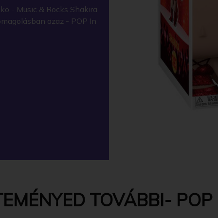
ko - Music & Rocks Shakira
somagolásban azaz - POP In
EMÉNYED TOVÁBBI- POP -