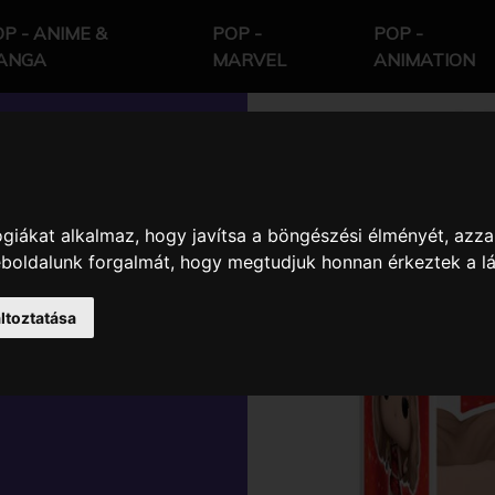
P - ANIME &
POP -
POP -
ANGA
MARVEL
ANIMATION
giákat alkalmaz, hogy javítsa a böngészési élményét, azza
CKS
weboldalunk forgalmát, hogy megtudjuk honnan érkeztek a l
L GYŰJTŐI
ltoztatása