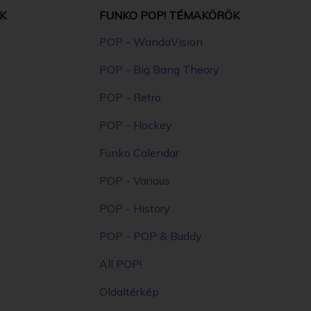
K
FUNKO POP! TÉMAKÖRÖK
POP - WandaVision
POP - Big Bang Theory
POP - Retro
POP - Hockey
Funko Calendar
POP - Various
POP - History
POP - POP & Buddy
All POP!
Oldaltérkép