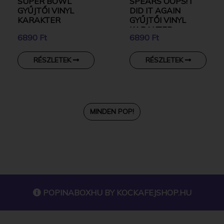
SUPER BOWL
SPEARS OOPS! I
GYŰJTŐI VINYL
DID IT AGAIN
KARAKTER
GYŰJTŐI VINYL
KARAKTER
6890 Ft
6890 Ft
RÉSZLETEK
RÉSZLETEK
MINDEN POP!
POPINABOXHU BY
KOCKAFEJSHOP.HU