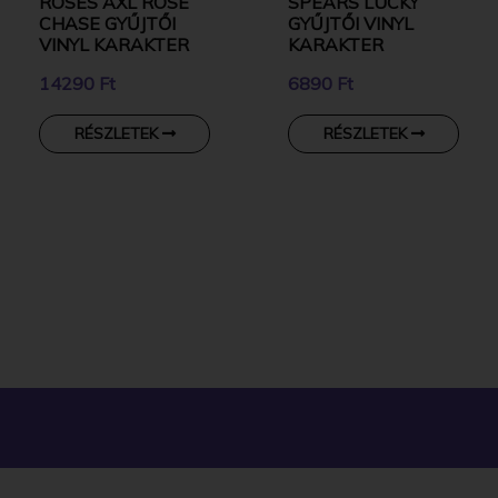
ROSES AXL ROSE
SPEARS LUCKY
CHASE GYŰJTŐI
GYŰJTŐI VINYL
VINYL KARAKTER
KARAKTER
14290 Ft
6890 Ft
RÉSZLETEK
RÉSZLETEK