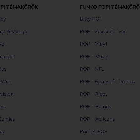
P! TÉMAKÖRÖK
FUNKO POP! TÉMAKÖRÖ
ney
Bitty POP
me & Manga
POP - Football - Foci
vel
POP - Vinyl
mation
POP - Music
ies
POP - NFL
r Wars
POP - Game of Thrones
vision
POP - Rides
mes
POP - Heroes
Comics
POP - Ad Icons
ks
Pocket POP