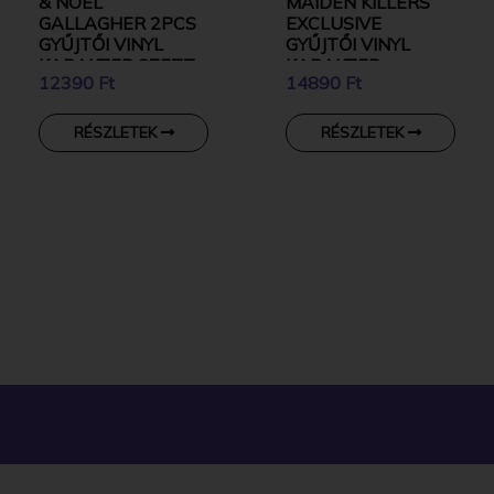
& NOEL
MAIDEN KILLERS
GALLAGHER 2PCS
EXCLUSIVE
GYŰJTŐI VINYL
GYŰJTŐI VINYL
KARAKTER SZETT
KARAKTER
12390 Ft
14890 Ft
RÉSZLETEK
RÉSZLETEK