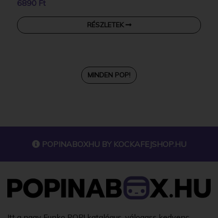
6890 Ft
RÉSZLETEK
MINDEN POP!
POPINABOXHU BY
KOCKAFEJSHOP.HU
Itt a nagy Funko POP! katalógus, válogass kedvenc