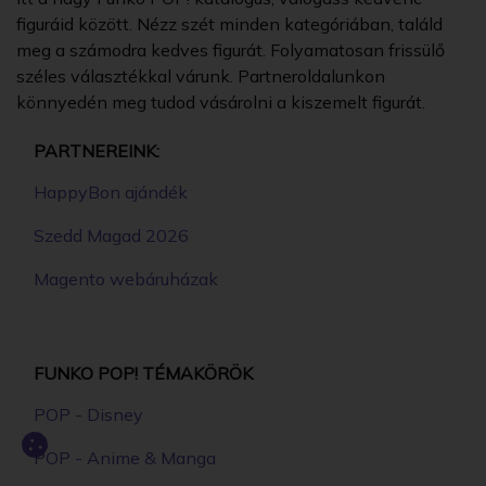
figuráid között. Nézz szét minden kategóriában, találd
meg a számodra kedves figurát. Folyamatosan frissülő
széles választékkal várunk. Partneroldalunkon
könnyedén meg tudod vásárolni a kiszemelt figurát.
PARTNEREINK:
HappyBon ajándék
Szedd Magad 2026
Magento webáruházak
FUNKO POP! TÉMAKÖRÖK
POP - Disney
POP - Anime & Manga