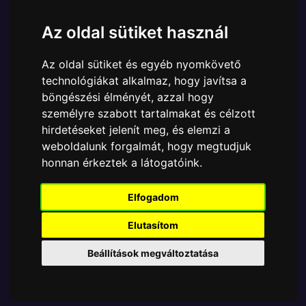
Cikkszám:
889698838351
Elérhetőség:
Készleten
Az oldal sütiket használ
Ára:
6890 Ft
Az oldal sütiket és egyéb nyomkövető
A Funko POP - Rocks egyik népszerű terméke a
technológiákat alkalmaz, hogy javítsa a
Funko - Music & Rocks Britney Spears Oops! I Did It
böngészési élményét, azzal hogy
Again gyűjtői vinyl karakter, amely ablakos
személyre szabott tartalmakat és célzott
csomagolásban azaz - POP In a Box - várja új
hirdetéseket jelenít meg, és elemzi a
gazdáját.
weboldalunk forgalmát, hogy megtudjuk
honnan érkeztek a látogatóink.
TOVÁBB A VÁSÁRLÁSRA
Elfogadom
Tetszik? Osszd meg másokkal!
Elutasítom
Beállítások megváltoztatása