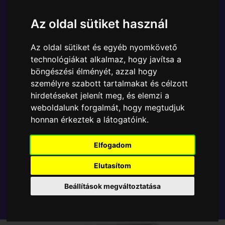
Ára:
6890 Ft
Az oldal sütiket használ
A Funko POP - Rocks egyik népszerű terméke a
Funko - Music & Rocks BTS Jimin gyűjtői vinyl
Az oldal sütiket és egyéb nyomkövető
karakter, amely ablakos csomagolásban azaz - POP
technológiákat alkalmaz, hogy javítsa a
In a Box - várja új gazdáját.
böngészési élményét, azzal hogy
személyre szabott tartalmakat és célzott
TOVÁBB A VÁSÁRLÁSRA
hirdetéseket jelenít meg, és elemzi a
weboldalunk forgalmát, hogy megtudjuk
honnan érkeztek a látogatóink.
Tetszik? Osszd meg másokkal!
Elfogadom
Elutasítom
Beállítások megváltoztatása