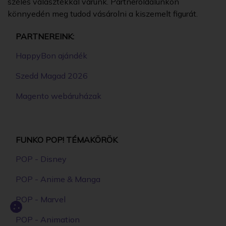
széles választékkal várunk. Partneroldalunkon
könnyedén meg tudod vásárolni a kiszemelt figurát.
PARTNEREINK:
HappyBon ajándék
Szedd Magad 2026
Magento webáruházak
FUNKO POP! TÉMAKÖRÖK
POP - Disney
POP - Anime & Manga
POP - Marvel
POP - Animation