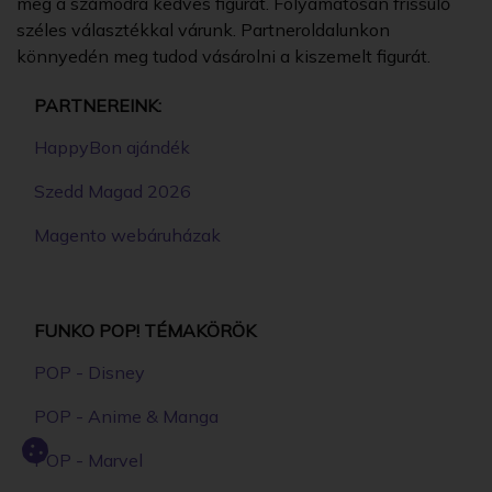
meg a számodra kedves figurát. Folyamatosan frissülő
széles választékkal várunk. Partneroldalunkon
könnyedén meg tudod vásárolni a kiszemelt figurát.
PARTNEREINK:
HappyBon ajándék
Szedd Magad 2026
Magento webáruházak
FUNKO POP! TÉMAKÖRÖK
POP - Disney
POP - Anime & Manga
POP - Marvel