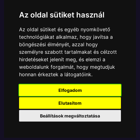
Ára:
5990 Ft
Az oldal sütiket használ
A Funko POP - Rocks egyik népszerű terméke a
Funko POP - Rocks - Iron Maiden Eddie Live After
Az oldal sütiket és egyéb nyomkövető
Death játék figura, amely ablakos csomagolásban
technológiákat alkalmaz, hogy javítsa a
azaz - POP In a Box - várja új gazdáját.
böngészési élményét, azzal hogy
A termék sajnos nem elérhető, nézd meg
személyre szabott tartalmakat és célzott
hirdetéseket jelenít meg, és elemzi a
MÁSOK MIT VESZNEK
weboldalunk forgalmát, hogy megtudjuk
honnan érkeztek a látogatóink.
Tetszik? Osszd meg másokkal!
Elfogadom
Elutasítom
Beállítások megváltoztatása