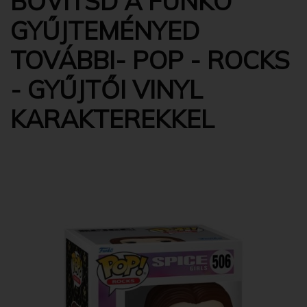
BŐVÍTSD A FUNKO
GYŰJTEMÉNYED
TOVÁBBI- POP - ROCKS
- GYŰJTŐI VINYL
KARAKTEREKKEL