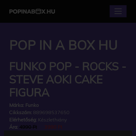
POP IN A BOX HU
FUNKO POP - ROCKS -
STEVE AOKI CAKE
FIGURA
Márka:
Funko
Cikkszám:
889698537650
Elérhetőség:
Készlethiány
Ára:
4990 Ft
3990 Ft