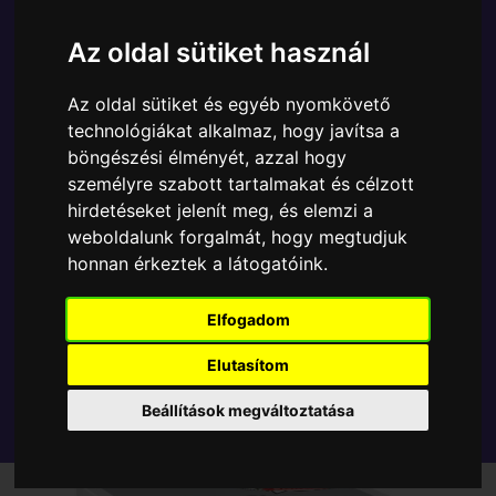
A Funko POP - Rocks egyik népszerű terméke a
Funko POP - Rocks - Steve Aoki Cake figura, amely
Az oldal sütiket használ
ablakos csomagolásban azaz - POP In a Box - várja
új gazdáját.
Az oldal sütiket és egyéb nyomkövető
technológiákat alkalmaz, hogy javítsa a
A termék sajnos nem elérhető, nézd meg
böngészési élményét, azzal hogy
személyre szabott tartalmakat és célzott
MÁSOK MIT VESZNEK
hirdetéseket jelenít meg, és elemzi a
weboldalunk forgalmát, hogy megtudjuk
Tetszik? Osszd meg másokkal!
honnan érkeztek a látogatóink.
Elfogadom
Elutasítom
Beállítások megváltoztatása