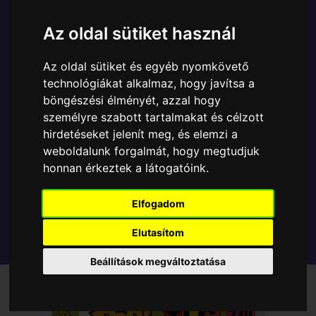
csomagolásban azaz - POP In a Box - várja új
gazdáját.
Az oldal sütiket használ
A termék sajnos nem elérhető, nézd meg
Az oldal sütiket és egyéb nyomkövető
technológiákat alkalmaz, hogy javítsa a
MÁSOK MIT VESZNEK
böngészési élményét, azzal hogy
személyre szabott tartalmakat és célzott
Tetszik? Osszd meg másokkal!
hirdetéseket jelenít meg, és elemzi a
weboldalunk forgalmát, hogy megtudjuk
honnan érkeztek a látogatóink.
Elfogadom
Elutasítom
Beállítások megváltoztatása