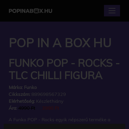
POP IN A BOX HU
FUNKO POP - ROCKS -
TLC CHILLI FIGURA
Márka:
Funko
Cikkszám:
889698567329
Elérhetőség:
Készlethiány
Ára:
4990 Ft
3990 Ft
A Funko POP - Rocks egyik népszerű terméke a
Funko POP - Rocks - TLC Chilli figura, amely ablakos