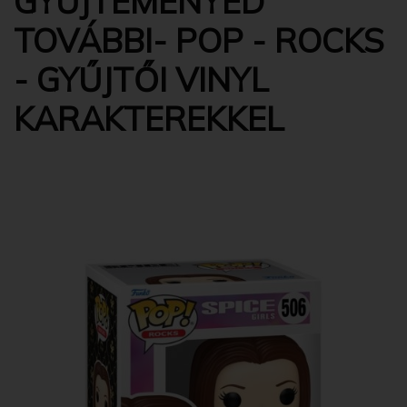
GYŰJTEMÉNYED
TOVÁBBI- POP - ROCKS
- GYŰJTŐI VINYL
KARAKTEREKKEL